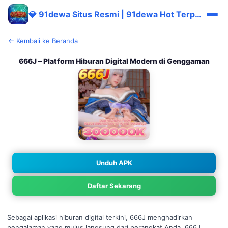
💎 91dewa Situs Resmi | 91dewa Hot Terpercaya Pasti Gacor
← Kembali ke Beranda
666J – Platform Hiburan Digital Modern di Genggaman
Unduh APK
Daftar Sekarang
Sebagai aplikasi hiburan digital terkini, 666J menghadirkan
pengalaman yang mulus langsung dari perangkat Anda. 666J