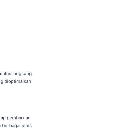
 mulus langsung
g dioptimalkan
tiap pembaruan
 berbagai jenis