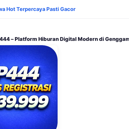
wa Hot Terpercaya Pasti Gacor
444 – Platform Hiburan Digital Modern di Gengga