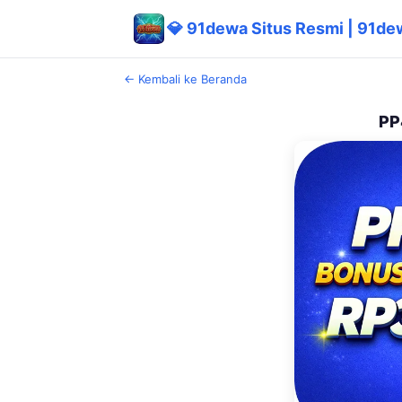
💎 91dewa Situs Resmi | 91de
← Kembali ke Beranda
PP