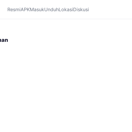
Resmi
APK
Masuk
Unduh
Lokasi
Diskusi
man